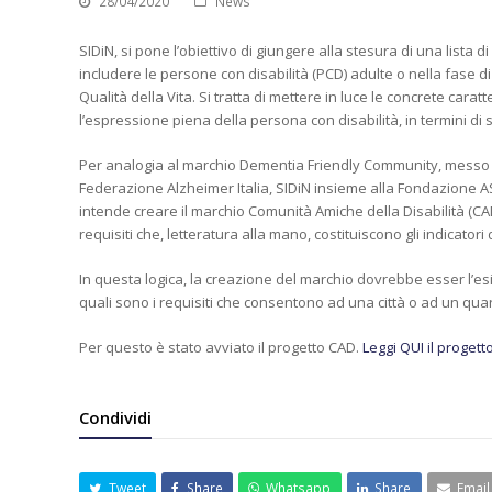
28/04/2020
News
SIDiN, si pone l’obiettivo di giungere alla stesura di una lista di
includere le persone con disabilità
(PCD) adulte o nella fase di
Qualità della Vita. Si tratta di
mettere in luce le concrete caratt
l’espressione piena della persona con disabilità, in termini d
Per analogia al marchio Dementia Friendly Community, messo a p
Federazione Alzheimer Italia, SIDiN insieme alla Fondazione AS
intende creare il marchio Comunità Amiche della Disabilità (CAD
requisiti che, letteratura alla mano, costituiscono gli indicatori
In questa logica, la creazione del marchio dovrebbe esser l’esit
quali sono i requisiti che consentono ad una città o ad un quart
Per questo è stato avviato il progetto CAD.
Leggi QUI il progett
Condividi
Tweet
Share
Whatsapp
Share
Email