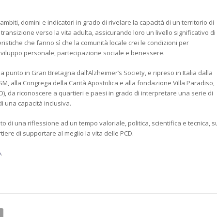
 ambiti, domini e indicatori in grado di rivelare la
capacità di un territorio di
 transizione verso la vita adulta, assicurando loro un livello significativo di
eristiche che fanno sì che la comunità locale crei le condizioni per
i sviluppo personale, partecipazione sociale e benessere
.
unto in Gran Bretagna dall’Alzheimer’s Society, e ripreso in Italia dalla
M, alla Congrega della Carità Apostolica e alla fondazione Villa Paradiso,
), da riconoscere a quartieri e paesi in grado di interpretare una serie di
 di una capacità inclusiva
.
o di una riflessione ad un tempo valoriale, politica, scientifica e tecnica, s
iere di supportare al meglio la vita delle PCD.
o
.