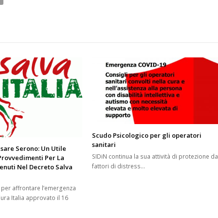
Scudo Psicologico per gli operatori
sanitari
sare Serono: Un Utile
SIDiN continua la sua attività di protezione da
Provvedimenti Per La
fattori di distress…
tenuti Nel Decreto Salva
 per affrontare l’emergenza
ura Italia approvato il 16