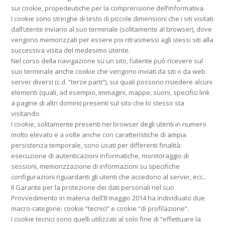
sui cookie, propedeutiche per la comprensione dell’informativa.
I cookie sono stringhe di testo di piccole dimensioni che i siti visitati
dall’utente inviano al suo terminale (solitamente al browser), dove
vengono memorizzati per essere poi ritrasmessi agli stessi siti alla
successiva visita del medesimo utente.
Nel corso della navigazione su un sito, l’utente può ricevere sul
suo terminale anche cookie che vengono inviati da siti o da web
server diversi (c.d. “terze parti”), sui quali possono risiedere alcuni
elementi (quali, ad esempio, immagini, mappe, suoni, specifici link
a pagine di altri domini) presenti sul sito che lo stesso sta
visitando.
I cookie, solitamente presenti nei browser degli utenti in numero
molto elevato e a volte anche con caratteristiche di ampia
persistenza temporale, sono usati per differenti finalità:
esecuzione di autenticazioni informatiche, monitoraggio di
sessioni, memorizzazione di informazioni su specifiche
configurazioni riguardanti gli utenti che accedono al server, ecc..
Il Garante per la protezione dei dati personali nel suo
Provvedimento in materia dell’8 maggio 2014 ha individuato due
macro-categorie: cookie “tecnici” e cookie “di profilazione”.
I cookie tecnici sono quelli utilizzati al solo fine di “effettuare la